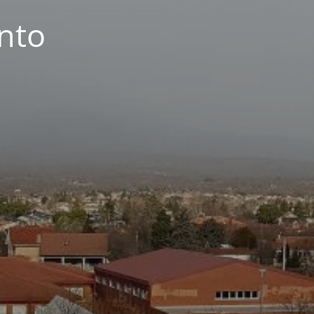
nto
s