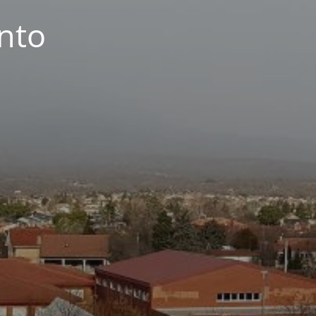
nto
s